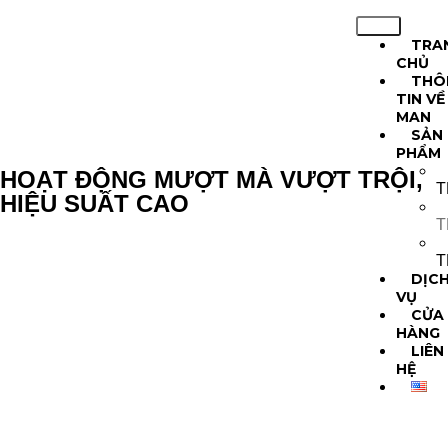
TRA
CHỦ
THÔ
TIN VỀ
MAN
SẢN
PHẨM
HOẠT ĐỘNG MƯỢT MÀ VƯỢT TRỘI,
T
HIỆU SUẤT CAO
T
T
DỊC
VỤ
CỬA
HÀNG
LIÊN
HỆ