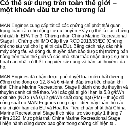
Có thể sử dụng trên toàn thế giới –
một khoản đầu tư cho tương lai
MAN Engines cung cấp tất cả các chứng chỉ phát thải quan
trọng toàn cầu cho động cơ du thuyền: Đây cụ thể là các chứng
chỉ giải trí EPA Tier 3, Chứng nhận China Marine Recreational
Stage II, Chứng chỉ IMO Cấp II và RCD 2013/53/EC (Chứng
chỉ cho tàu vui chơi giải trí của EU). Bằng cách này, các nhà
máy đóng tàu và đóng du thuyền đảm bảo được thị trường bán
hàng trên toàn thế giới và các nhà khai thác nhận được sự linh
hoạt cao nhất có thể trong việc sử dụng và bán lại thuyền của
họ.
MAN Engines đã nhận được phê duyệt loại mới nhất (tương
đồng) cho động cơ 12, 8 và 6 xi-lanh đáp ứng tiêu chuẩn khí
thải China Marine Recreational Stage II dành cho du thuyền và
thuyền đánh cá thể thao. Với các giá trị giới hạn là 5,8 g/kWh
oxit nitơ (NO x ) và 0,12 g/kWh chất dạng hạt (PM) – thuộc dải
công suất do MAN Engines cung cấp – điều này tuân thủ các
giá trị giới hạn của EU và Hoa Kỳ. Tiêu chuẩn phát thải China
Marine Recreational Stage II có hiệu lực vào ngày 1 tháng 7
năm 2022. Mức phát thải China Marine Recreational Stage
I hiện hành cũng được bao gồm trong chứng chỉ hiện tại.